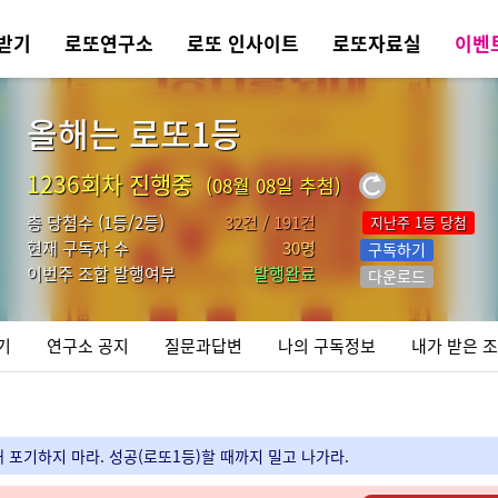
받기
로또연구소
로또 인사이트
로또자료실
이벤
올해는 로또1등
1236회차 진행중
(08월 08일 추첨)
총 당첨수 (1등/2등)
32건 / 191건
지난주 1등 당첨
현재 구독자 수
30명
구독하기
이번주 조합 발행여부
발행완료
다운로드
기
연구소 공지
질문과답변
나의 구독정보
내가 받은 
 포기하지 마라. 성공(로또1등)할 때까지 밀고 나가라.