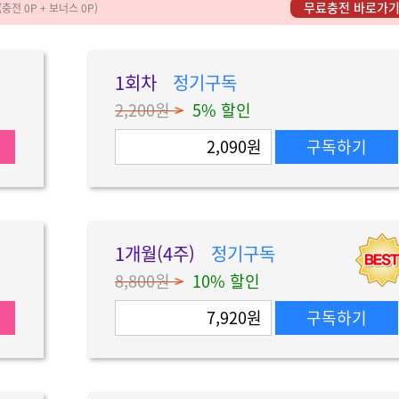
무료충전 바로가
(충전 0P + 보너스 0P)
1회차
정기구독
2,200원
>
5% 할인
2,090원
구독하기
1개월(4주)
정기구독
8,800원
>
10% 할인
7,920원
구독하기