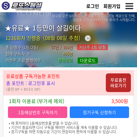
로그인
회원가입
일요일 오전 6시까지 기존 조합 다운로드 기능 제공으로 인해,
일요일 오전 6시부터 다음 회차가 시작됩니다.
★유료★ 1등만이 살길이다
(08월 08일 추첨)
1236회차 진행중
지난주 1등 당첨
총 당첨수 (1등/2등)
57건 / 369건
현재 구독자 수
495명
이번주 조합 발행여부
발행완료
다운로드
유료상품 구독가능한 포인트
무료충전
총 포인트 : 로그인후 표시
바로가기
(충전 0P + 보너스 0P)
1회차 이용료 (부가세 제외)
3,500원
1등예상번호 구독하기
정기구독 신청하기
• 매 회차마다 1등예상번호를 받을 수 있습니다.
• 기간이 종료되면 다시 구독을 해야만 서비스를 계속 이용할 수 있습니다.
• 정기구독을 하면 자동으로 기간이 연장되어 편하게 이용할 수 있습니다.