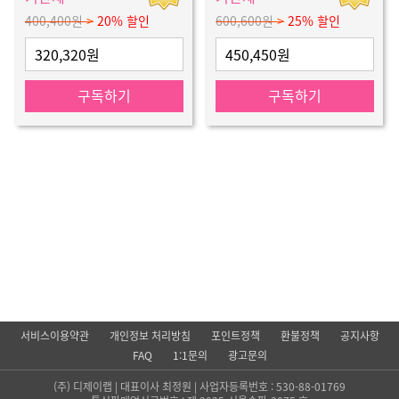
400,400원
>
20% 할인
600,600원
>
25% 할인
320,320원
450,450원
구독하기
구독하기
서비스이용약관
개인정보 처리방침
포인트정책
환불정책
공지사항
FAQ
1:1문의
광고문의
(주)
디제이랩
| 대표이사 최정원 | 사업자등록번호 : 530-88-01769